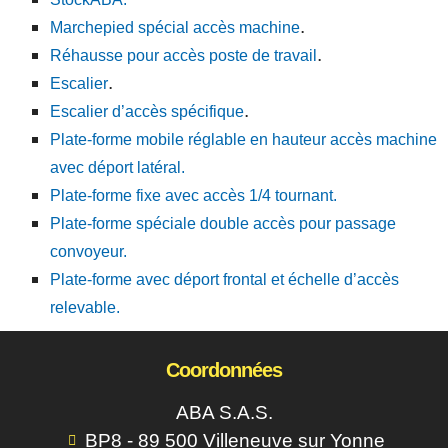
.
Marchepied spécial accès machine
.
Réhausse pour accès poste de travail
.
Escalier
.
Escalier d’accès spécifique
Plate-forme mobile réglable en hauteur accès machine
avec déport latéral.
Plate-forme fixe avec accès 1/4 tournant.
Plate-forme spéciale double accès pour passage
convoyeur.
Plate-forme avec déport frontal et échelle d’accès
relevable.
Coordonnées
ABA S.A.S.
BP8 - 89 500 Villeneuve sur Yonne