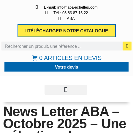
Panneau de gestion des cookies
E-mail: info@aba-echelles.com
Tél : 03.86.87.15.22
ABA
TÉLÉCHARGER NOTRE CATALOGUE
0 ARTICLES EN DEVIS
Votre devis
News Letter ABA –
QUI SOMMES-NOUS ?
SÉCURITÉ & CONSEILS
Octobre 2025 – Une