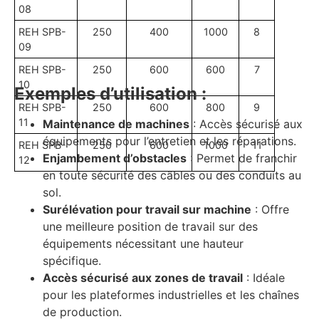
08
REH SPB-
250
400
1000
8
09
REH SPB-
250
600
600
7
10
Exemples d’utilisation :
REH SPB-
250
600
800
9
11
Maintenance de machines
: Accès sécurisé aux
équipements pour l’entretien et les réparations.
REH SPB-
250
600
1000
11
Enjambement d’obstacles
: Permet de franchir
12
en toute sécurité des câbles ou des conduits au
sol.
Surélévation pour travail sur machine
: Offre
une meilleure position de travail sur des
équipements nécessitant une hauteur
spécifique.
Accès sécurisé aux zones de travail
: Idéale
pour les plateformes industrielles et les chaînes
de production.