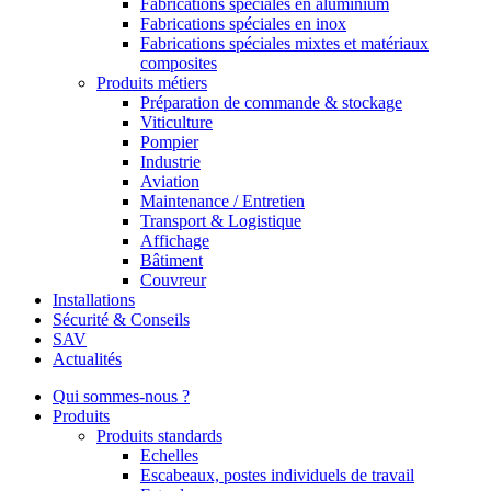
Fabrications spéciales en aluminium
Fabrications spéciales en inox
Fabrications spéciales mixtes et matériaux
composites
Produits métiers
Préparation de commande & stockage
Viticulture
Pompier
Industrie
Aviation
Maintenance / Entretien
Transport & Logistique
Affichage
Bâtiment
Couvreur
Installations
Sécurité & Conseils
SAV
Actualités
Qui sommes-nous ?
Produits
Produits standards
Echelles
Escabeaux, postes individuels de travail