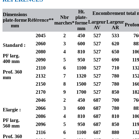
Ht.
Encombrement total
Dimensions
Nbr
plate-
plate-forme
Référence**
Largeur
Largeur
marches*
forme
Profo
mm
AV
AR
mm
2045
2
450
527
533
76
2060
3
600
527
620
88
Standard :
2080
4
810
527
650
10
PF larg.
2090
5
950
527
690
11
400 mm
2110
6
1100
527
710
13
Prof. 360
2132
7
1320
527
780
15
mm
2150
8
1500
527
780
16
2170
9
1700
527
850
18
2046
2
450
687
700
76
2066
3
600
687
780
88
Elargie :
2086
4
810
687
810
10
PF larg.
2096
5
950
687
850
11
560 mm
2116
6
1100
687
880
13
Prof. 360