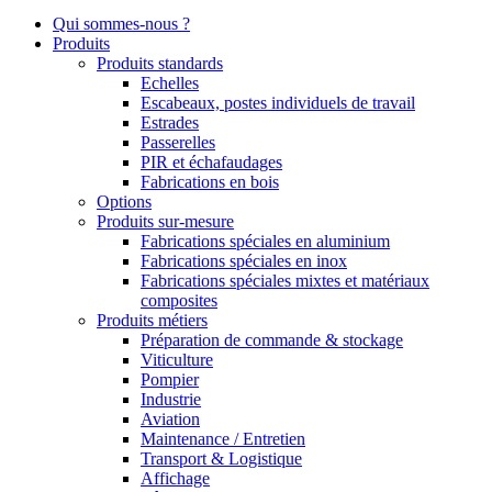
Qui sommes-nous ?
Produits
Produits standards
Echelles
Escabeaux, postes individuels de travail
Estrades
Passerelles
PIR et échafaudages
Fabrications en bois
Options
Produits sur-mesure
Fabrications spéciales en aluminium
Fabrications spéciales en inox
Fabrications spéciales mixtes et matériaux
composites
Produits métiers
Préparation de commande & stockage
Viticulture
Pompier
Industrie
Aviation
Maintenance / Entretien
Transport & Logistique
Affichage