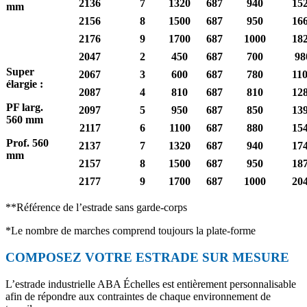
2136
7
1320
687
940
15
mm
2156
8
1500
687
950
16
2176
9
1700
687
1000
18
2047
2
450
687
700
98
Super
2067
3
600
687
780
11
élargie :
2087
4
810
687
810
12
PF larg.
2097
5
950
687
850
13
560 mm
2117
6
1100
687
880
15
Prof. 560
2137
7
1320
687
940
17
mm
2157
8
1500
687
950
18
2177
9
1700
687
1000
20
**Référence de l’estrade sans garde-corps
*Le nombre de marches comprend toujours la plate-forme
COMPOSEZ VOTRE ESTRADE SUR MESURE
L’estrade industrielle ABA Échelles est entièrement personnalisable
afin de répondre aux contraintes de chaque environnement de