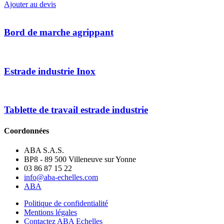
de
Ajouter au devis
Estrade
industrie
Bord de marche agrippant
Estrade industrie Inox
Tablette de travail estrade industrie
Coordonnées
ABA S.A.S.
BP8 - 89 500 Villeneuve sur Yonne
03 86 87 15 22
info@aba-echelles.com
ABA
Politique de confidentialité
Mentions légales
Contactez ABA Echelles