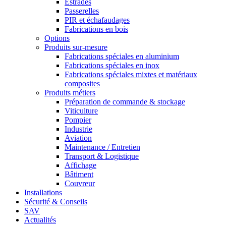
Estrades
Passerelles
PIR et échafaudages
Fabrications en bois
Options
Produits sur-mesure
Fabrications spéciales en aluminium
Fabrications spéciales en inox
Fabrications spéciales mixtes et matériaux
composites
Produits métiers
Préparation de commande & stockage
Viticulture
Pompier
Industrie
Aviation
Maintenance / Entretien
Transport & Logistique
Affichage
Bâtiment
Couvreur
Installations
Sécurité & Conseils
SAV
Actualités