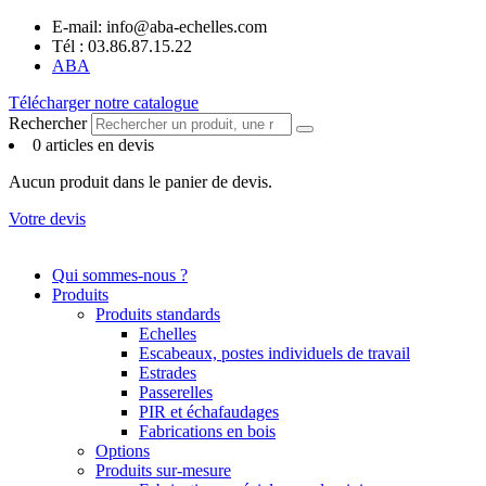
Panneau de gestion des cookies
Aller
E-mail: info@aba-echelles.com
au
Tél : 03.86.87.15.22
contenu
ABA
Télécharger notre catalogue
Rechercher
0 articles en devis
Aucun produit dans le panier de devis.
Votre devis
Qui sommes-nous ?
Produits
Produits standards
Echelles
Escabeaux, postes individuels de travail
Estrades
Passerelles
PIR et échafaudages
Fabrications en bois
Options
Produits sur-mesure