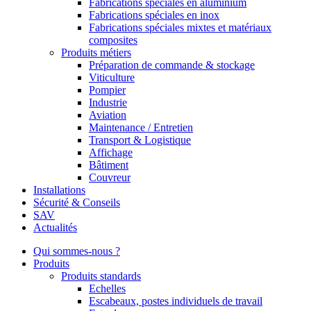
Fabrications spéciales en aluminium
Fabrications spéciales en inox
Fabrications spéciales mixtes et matériaux
composites
Produits métiers
Préparation de commande & stockage
Viticulture
Pompier
Industrie
Aviation
Maintenance / Entretien
Transport & Logistique
Affichage
Bâtiment
Couvreur
Installations
Sécurité & Conseils
SAV
Actualités
Qui sommes-nous ?
Produits
Produits standards
Echelles
Escabeaux, postes individuels de travail