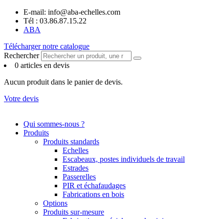
Panneau de gestion des cookies
Aller
E-mail: info@aba-echelles.com
au
Tél : 03.86.87.15.22
contenu
ABA
Télécharger notre catalogue
Rechercher
0 articles en devis
Aucun produit dans le panier de devis.
Votre devis
Qui sommes-nous ?
Produits
Produits standards
Echelles
Escabeaux, postes individuels de travail
Estrades
Passerelles
PIR et échafaudages
Fabrications en bois
Options
Produits sur-mesure