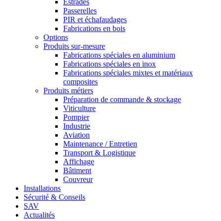
Estrades
Passerelles
PIR et échafaudages
Fabrications en bois
Options
Produits sur-mesure
Fabrications spéciales en aluminium
Fabrications spéciales en inox
Fabrications spéciales mixtes et matériaux
composites
Produits métiers
Préparation de commande & stockage
Viticulture
Pompier
Industrie
Aviation
Maintenance / Entretien
Transport & Logistique
Affichage
Bâtiment
Couvreur
Installations
Sécurité & Conseils
SAV
Actualités