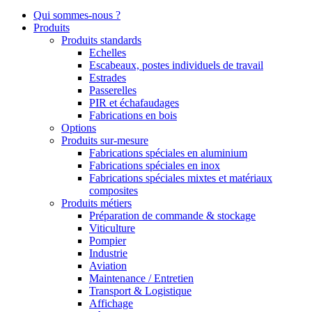
Qui sommes-nous ?
Produits
Produits standards
Echelles
Escabeaux, postes individuels de travail
Estrades
Passerelles
PIR et échafaudages
Fabrications en bois
Options
Produits sur-mesure
Fabrications spéciales en aluminium
Fabrications spéciales en inox
Fabrications spéciales mixtes et matériaux
composites
Produits métiers
Préparation de commande & stockage
Viticulture
Pompier
Industrie
Aviation
Maintenance / Entretien
Transport & Logistique
Affichage