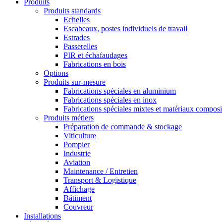
Produits
Produits standards
Echelles
Escabeaux, postes individuels de travail
Estrades
Passerelles
PIR et échafaudages
Fabrications en bois
Options
Produits sur-mesure
Fabrications spéciales en aluminium
Fabrications spéciales en inox
Fabrications spéciales mixtes et matériaux composi
Produits métiers
Préparation de commande & stockage
Viticulture
Pompier
Industrie
Aviation
Maintenance / Entretien
Transport & Logistique
Affichage
Bâtiment
Couvreur
Installations