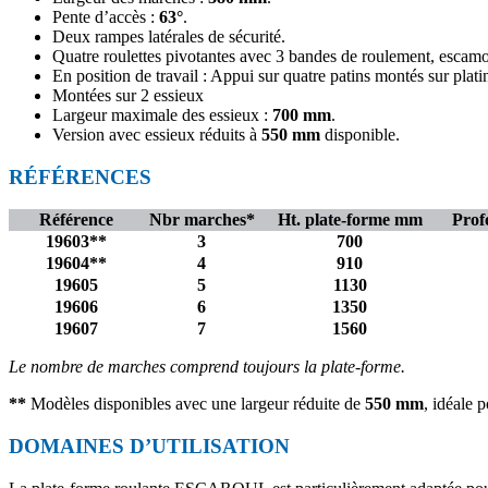
Pente d’accès :
63°
.
Deux rampes latérales de sécurité.
Quatre roulettes pivotantes avec 3 bandes de roulement, escamota
En position de travail : Appui sur quatre patins montés sur plat
Montées sur 2 essieux
Largeur maximale des essieux :
700 mm
.
Version avec essieux réduits à
550 mm
disponible.
RÉFÉRENCES
Référence
Nbr marches*
Ht. plate-forme mm
Prof
19603**
3
700
19604**
4
910
19605
5
1130
19606
6
1350
19607
7
1560
Le nombre de marches comprend toujours la plate-forme.
**
Modèles disponibles avec une largeur réduite de
550 mm
, idéale p
DOMAINES D’UTILISATION