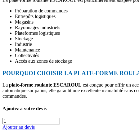
La plate-forme roulante ESCAROUL est particulièrement adaptée pou
Préparation de commandes
Entrepôts logistiques
Magasins
Rayonnages industriels
Plateformes logistiques
Stockage
Industrie
Maintenance
Collectivités
Accès aux zones de stockage
POURQUOI CHOISIR LA PLATE-FORME ROUL
La
plate-forme roulante ESCAROUL
est conçue pour offrir un acc
automatique sur patins, elle garantit une excellente maniabilité sans co
commandes.
Ajoutez à votre devis
quantité
de
Ajouter au devis
ESCAROUL
: