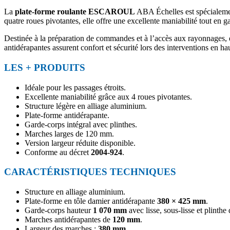
La
plate-forme roulante ESCAROUL
ABA Échelles est spécialement
quatre roues pivotantes, elle offre une excellente maniabilité tout en ga
Destinée à la préparation de commandes et à l’accès aux rayonnages, el
antidérapantes assurent confort et sécurité lors des interventions en ha
LES + PRODUITS
Idéale pour les passages étroits.
Excellente maniabilité grâce aux 4 roues pivotantes.
Structure légère en alliage aluminium.
Plate-forme antidérapante.
Garde-corps intégral avec plinthes.
Marches larges de 120 mm.
Version largeur réduite disponible.
Conforme au décret
2004-924
.
CARACTÉRISTIQUES TECHNIQUES
Structure en alliage aluminium.
Plate-forme en tôle damier antidérapante
380 × 425 mm
.
Garde-corps hauteur
1 070 mm
avec lisse, sous-lisse et plinthe
Marches antidérapantes de
120 mm
.
Largeur des marches :
380 mm
.