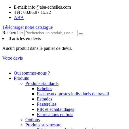
Panneau de gestion des cookies
Aller
E-mail: info@aba-echelles.com
au
Tél : 03.86.87.15.22
contenu
ABA
Télécharger notre catalogue
Rechercher
0 articles en devis
Aucun produit dans le panier de devis.
Votre devis
Qui sommes-nous ?
Produits
Produits standards
Echelles
Escabeaux, postes individuels de travail
Estrades
Passerelles
PIR et échafaudages
Fabrications en bois
Options
Produits sur-mesure