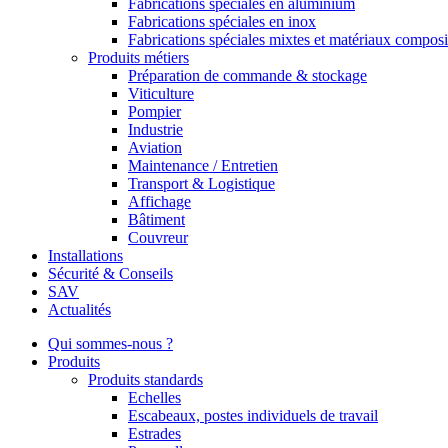
Fabrications spéciales en aluminium
Fabrications spéciales en inox
Fabrications spéciales mixtes et matériaux composi
Produits métiers
Préparation de commande & stockage
Viticulture
Pompier
Industrie
Aviation
Maintenance / Entretien
Transport & Logistique
Affichage
Bâtiment
Couvreur
Installations
Sécurité & Conseils
SAV
Actualités
Qui sommes-nous ?
Produits
Produits standards
Echelles
Escabeaux, postes individuels de travail
Estrades