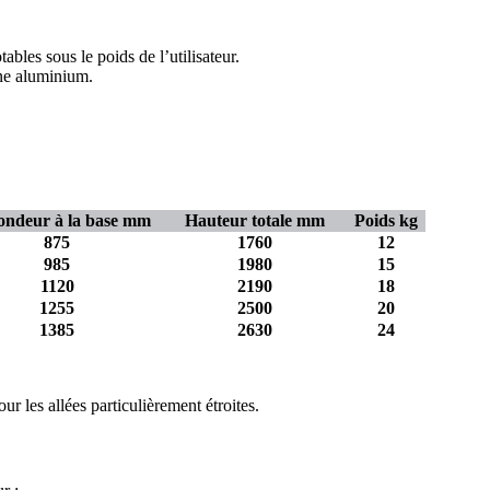
bles sous le poids de l’utilisateur.
ine aluminium.
ondeur à la base mm
Hauteur totale mm
Poids kg
875
1760
12
985
1980
15
1120
2190
18
1255
2500
20
1385
2630
24
our les allées particulièrement étroites.