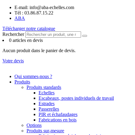
Panneau de gestion des cookies
Aller
E-mail: info@aba-echelles.com
au
Tél : 03.86.87.15.22
contenu
ABA
Télécharger notre catalogue
Rechercher
0 articles en devis
Aucun produit dans le panier de devis.
Votre devis
Qui sommes-nous ?
Produits
Produits standards
Echelles
Escabeaux, postes individuels de travail
Estrades
Passerelles
PIR et échafaudages
Fabrications en bois
Options
Produits sur-mesure