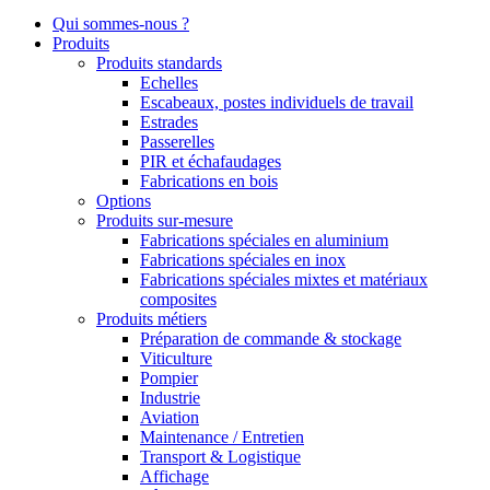
Qui sommes-nous ?
Produits
Produits standards
Echelles
Escabeaux, postes individuels de travail
Estrades
Passerelles
PIR et échafaudages
Fabrications en bois
Options
Produits sur-mesure
Fabrications spéciales en aluminium
Fabrications spéciales en inox
Fabrications spéciales mixtes et matériaux
composites
Produits métiers
Préparation de commande & stockage
Viticulture
Pompier
Industrie
Aviation
Maintenance / Entretien
Transport & Logistique
Affichage