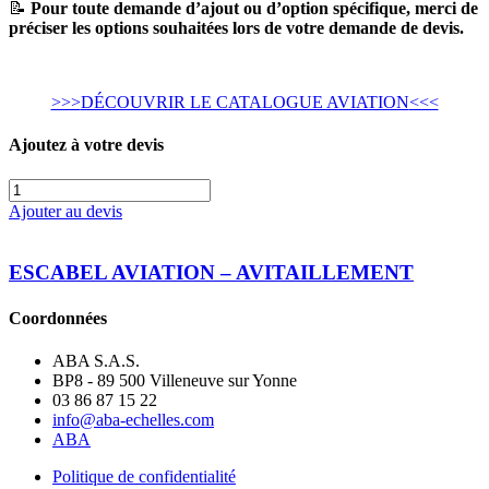
📝
Pour toute demande d’ajout ou d’option spécifique, merci de
préciser les options souhaitées lors de votre demande de devis.
>>>
DÉCOUVRIR LE CATALOGUE AVIATION
<<<
Ajoutez à votre devis
quantité
de
Ajouter au devis
Plateforme
mobile
aéronautique
ESCABEL AVIATION – AVITAILLEMENT
réglable
pour
Coordonnées
accès
avion
ABA S.A.S.
–
BP8 - 89 500 Villeneuve sur Yonne
SP
03 86 87 15 22
AERO
info@aba-echelles.com
01
ABA
Politique de confidentialité