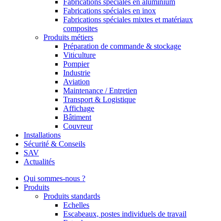
Fabrications spéciales en aluminium
Fabrications spéciales en inox
Fabrications spéciales mixtes et matériaux
composites
Produits métiers
Préparation de commande & stockage
Viticulture
Pompier
Industrie
Aviation
Maintenance / Entretien
Transport & Logistique
Affichage
Bâtiment
Couvreur
Installations
Sécurité & Conseils
SAV
Actualités
Qui sommes-nous ?
Produits
Produits standards
Echelles
Escabeaux, postes individuels de travail