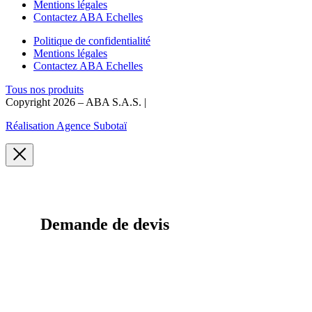
Mentions légales
Contactez ABA Echelles
Politique de confidentialité
Mentions légales
Contactez ABA Echelles
Tous nos produits
Copyright 2026 – ABA S.A.S. |
Réalisation Agence Subotaï
Demande de devis
Demandez-nous un devis spécifique à ce
produit. Nous nous ferons un plaisir de
répondre à votre demande dans les plus brefs
délais.