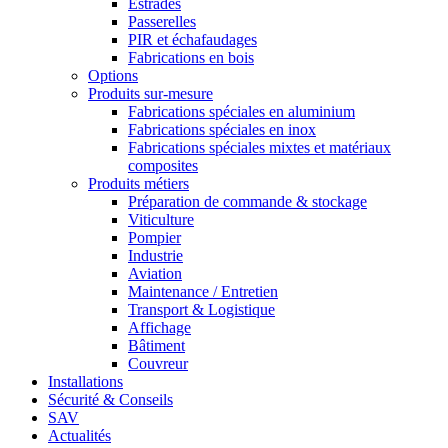
Estrades
Passerelles
PIR et échafaudages
Fabrications en bois
Options
Produits sur-mesure
Fabrications spéciales en aluminium
Fabrications spéciales en inox
Fabrications spéciales mixtes et matériaux
composites
Produits métiers
Préparation de commande & stockage
Viticulture
Pompier
Industrie
Aviation
Maintenance / Entretien
Transport & Logistique
Affichage
Bâtiment
Couvreur
Installations
Sécurité & Conseils
SAV
Actualités