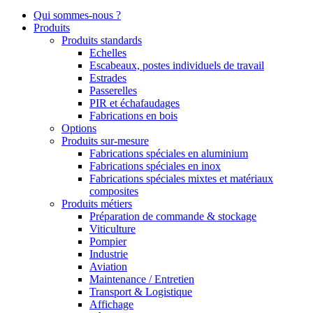
Qui sommes-nous ?
Produits
Produits standards
Echelles
Escabeaux, postes individuels de travail
Estrades
Passerelles
PIR et échafaudages
Fabrications en bois
Options
Produits sur-mesure
Fabrications spéciales en aluminium
Fabrications spéciales en inox
Fabrications spéciales mixtes et matériaux
composites
Produits métiers
Préparation de commande & stockage
Viticulture
Pompier
Industrie
Aviation
Maintenance / Entretien
Transport & Logistique
Affichage