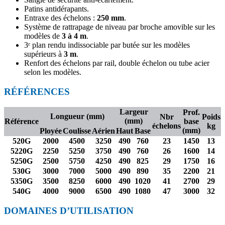
Patins antidérapants.
Entraxe des échelons :
250 mm
.
Système de rattrapage de niveau par broche amovible sur les
modèles de
3 à 4 m
.
3ᵉ plan rendu indissociable par butée sur les modèles
supérieurs à
3 m
.
Renfort des échelons par rail, double échelon ou tube acier
selon les modèles.
RÉFÉRENCES
Largeur
Prof.
Longueur (mm)
Nbr
Poids
(mm)
Référence
base
échelons
kg
(mm)
Ployée
Coulisse
Aérien
Haut
Base
520G
2000
4500
3250
490
760
23
1450
13
5220G
2250
5250
3750
490
760
26
1600
14
5250G
2500
5750
4250
490
825
29
1750
16
530G
3000
7000
5000
490
890
35
2200
21
5350G
3500
8250
6000
490
1020
41
2700
29
540G
4000
9000
6500
490
1080
47
3000
32
DOMAINES D’UTILISATION