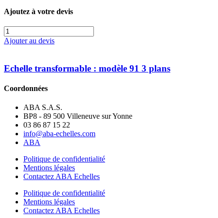
Ajoutez à votre devis
quantité
de
Ajouter au devis
Echelle
transformable
3
Echelle transformable : modèle 91 3 plans
plans
:
Coordonnées
modèle
triple
ABA S.A.S.
transformable
BP8 - 89 500 Villeneuve sur Yonne
03 86 87 15 22
info@aba-echelles.com
ABA
Politique de confidentialité
Mentions légales
Contactez ABA Echelles
Politique de confidentialité
Mentions légales
Contactez ABA Echelles