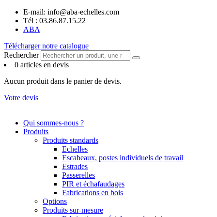
Panneau de gestion des cookies
Aller
E-mail: info@aba-echelles.com
au
Tél : 03.86.87.15.22
contenu
ABA
Télécharger notre catalogue
Rechercher
0 articles en devis
Aucun produit dans le panier de devis.
Votre devis
Qui sommes-nous ?
Produits
Produits standards
Echelles
Escabeaux, postes individuels de travail
Estrades
Passerelles
PIR et échafaudages
Fabrications en bois
Options
Produits sur-mesure