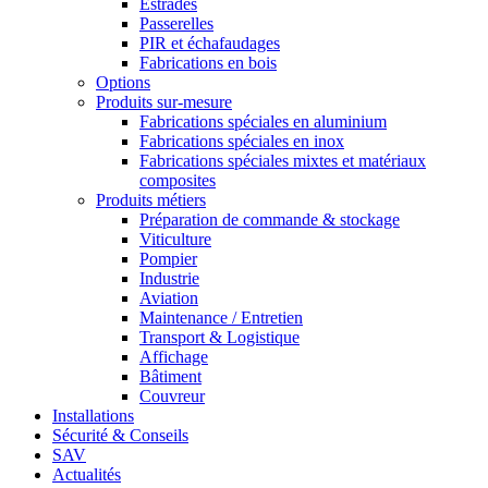
Estrades
Passerelles
PIR et échafaudages
Fabrications en bois
Options
Produits sur-mesure
Fabrications spéciales en aluminium
Fabrications spéciales en inox
Fabrications spéciales mixtes et matériaux
composites
Produits métiers
Préparation de commande & stockage
Viticulture
Pompier
Industrie
Aviation
Maintenance / Entretien
Transport & Logistique
Affichage
Bâtiment
Couvreur
Installations
Sécurité & Conseils
SAV
Actualités