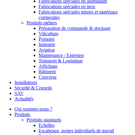
Fabrications spéciales en aluminium
Fabrications spéciales en inox
Fabrications spéciales mixtes et matériaux
composites
Produits métiers
Préparation de commande & stockage
Viticulture
Pompier
Industrie
Aviation
Maintenance / Entretien
Transport & Logistique
Affichage
Bâtiment
Couvreur
Installations
Sécurité & Conseils
SAV
Actualités
Qui sommes-nous ?
Produits
Produits standards
Echelles
Escabeaux, postes individuels de travail