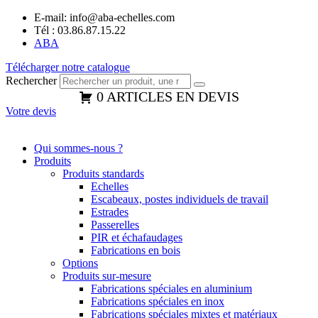
Panneau de gestion des cookies
Aller
E-mail: info@aba-echelles.com
au
Tél : 03.86.87.15.22
contenu
ABA
Télécharger notre catalogue
Rechercher
0 ARTICLES EN DEVIS
Votre devis
Qui sommes-nous ?
Produits
Produits standards
Echelles
Escabeaux, postes individuels de travail
Estrades
Passerelles
PIR et échafaudages
Fabrications en bois
Options
Produits sur-mesure
Fabrications spéciales en aluminium
Fabrications spéciales en inox
Fabrications spéciales mixtes et matériaux