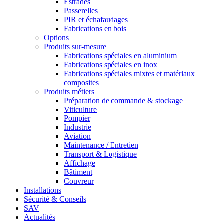
Estrades
Passerelles
PIR et échafaudages
Fabrications en bois
Options
Produits sur-mesure
Fabrications spéciales en aluminium
Fabrications spéciales en inox
Fabrications spéciales mixtes et matériaux
composites
Produits métiers
Préparation de commande & stockage
Viticulture
Pompier
Industrie
Aviation
Maintenance / Entretien
Transport & Logistique
Affichage
Bâtiment
Couvreur
Installations
Sécurité & Conseils
SAV
Actualités