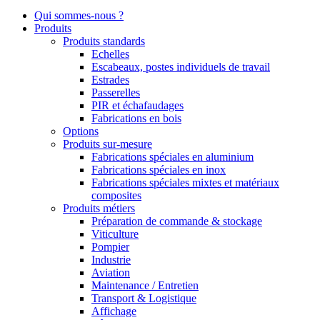
Qui sommes-nous ?
Produits
Produits standards
Echelles
Escabeaux, postes individuels de travail
Estrades
Passerelles
PIR et échafaudages
Fabrications en bois
Options
Produits sur-mesure
Fabrications spéciales en aluminium
Fabrications spéciales en inox
Fabrications spéciales mixtes et matériaux
composites
Produits métiers
Préparation de commande & stockage
Viticulture
Pompier
Industrie
Aviation
Maintenance / Entretien
Transport & Logistique
Affichage