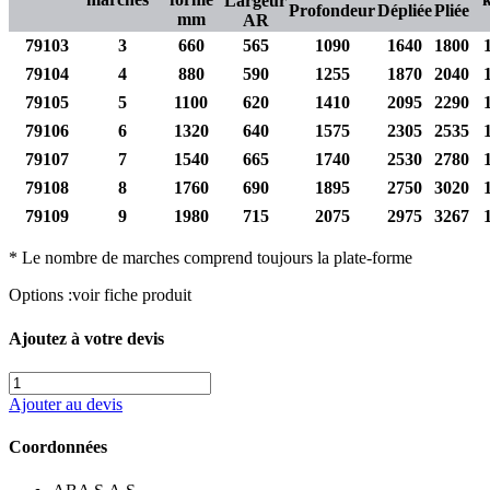
Largeur
Profondeur
Dépliée
Pliée
mm
AR
79103
3
660
565
1090
1640
1800
79104
4
880
590
1255
1870
2040
79105
5
1100
620
1410
2095
2290
79106
6
1320
640
1575
2305
2535
79107
7
1540
665
1740
2530
2780
79108
8
1760
690
1895
2750
3020
79109
9
1980
715
2075
2975
3267
* Le nombre de marches comprend toujours la plate-forme
Options :voir fiche produit
Ajoutez à votre devis
quantité
de
Ajouter au devis
Marchepied
chantier
Coordonnées
Alu