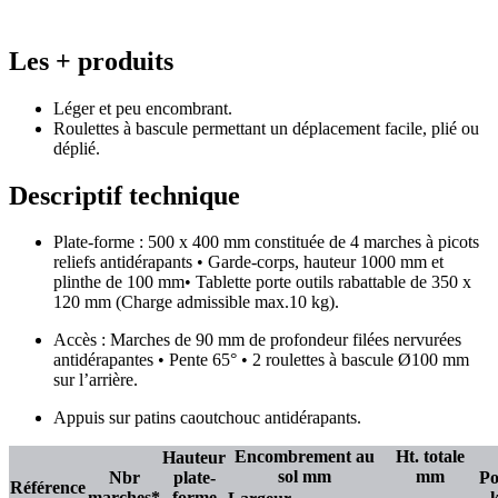
Les + produits
Léger et peu encombrant.
Roulettes à bascule permettant un déplacement facile, plié ou
déplié.
Descriptif technique
Plate-forme : 500 x 400 mm constituée de 4 marches à picots
reliefs antidérapants • Garde-corps, hauteur 1000 mm et
plinthe de 100 mm• Tablette porte outils rabattable de 350 x
120 mm (Charge admissible max.10 kg).
Accès : Marches de 90 mm de profondeur filées nervurées
antidérapantes • Pente 65° • 2 roulettes à bascule Ø100 mm
sur l’arrière.
Appuis sur patins caoutchouc antidérapants.
Encombrement au
Ht. totale
Hauteur
sol mm
mm
Nbr
plate-
Po
Référence
marches*
forme