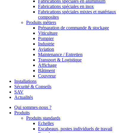
Fabrications spéciales en aluminium
Fabrications spéciales en inox
Fabrications spéciales mixtes et matériaux
composites
Produits métiers
Préparation de commande & stockage
Viticulture
Pompier
Industrie
Aviation
Maintenance / Entretien
Transport & Logistique
Affichage
Bâtiment
Couvreur
Installations
Sécurité & Conseils
SAV
Actualités
Qui sommes-nous ?
Produits
Produits standards
Echelles
Escabeaux, postes individuels de travail