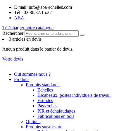
Panneau de gestion des cookies
Aller
E-mail: info@aba-echelles.com
au
Tél : 03.86.87.15.22
contenu
ABA
Télécharger notre catalogue
Rechercher
0 articles en devis
Aucun produit dans le panier de devis.
Votre devis
Qui sommes-nous ?
Produits
Produits standards
Echelles
Escabeaux, postes individuels de travail
Estrades
Passerelles
PIR et échafaudages
Fabrications en bois
Options
Produits sur-mesure