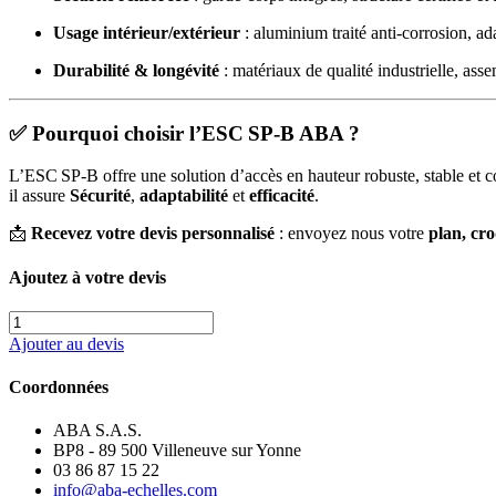
Usage intérieur/extérieur
: aluminium traité anti-corrosion, ad
Durabilité & longévité
: matériaux de qualité industrielle, ass
✅
Pourquoi choisir l’ESC SP‑B ABA ?
L’ESC SP‑B offre une solution d’accès en hauteur robuste, stable et con
il assure
Sécurité
,
adaptabilité
et
efficacité
.
📩
Recevez votre devis personnalisé
: envoyez nous votre
plan, cr
Ajoutez à votre devis
quantité
de
Ajouter au devis
ESC
SP-
Coordonnées
B
-
ABA S.A.S.
Escalier
BP8 - 89 500 Villeneuve sur Yonne
d’accès
03 86 87 15 22
autoportant
info@aba-echelles.com