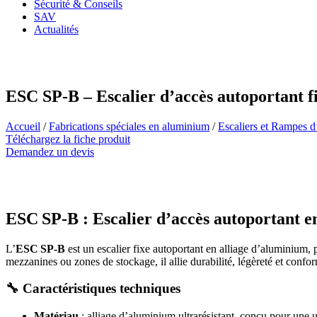
Sécurité & Conseils
SAV
Actualités
ESC SP-B – Escalier d’accès autoportant f
Accueil
/
Fabrications spéciales en aluminium
/
Escaliers et Rampes d
Téléchargez la fiche produit
Demandez un devis
ESC SP‑B : Escalier d’accès autoportant e
L’
ESC SP‑B
est un escalier fixe autoportant en alliage d’aluminium,
mezzanines ou zones de stockage, il allie durabilité, légèreté et confo
🔧
Caractéristiques techniques
Matériau
: alliage d’aluminium ultrarésistant, conçu pour une u