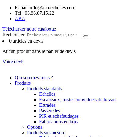
Panneau de gestion des cookies
Aller
E-mail: info@aba-echelles.com
au
Tél : 03.86.87.15.22
contenu
ABA
Télécharger notre catalogue
Rechercher
0 articles en devis
Aucun produit dans le panier de devis.
Votre devis
Qui sommes-nous ?
Produits
Produits standards
Echelles
Escabeaux, postes individuels de travail
Estrades
Passerelles
PIR et échafaudages
Fabrications en bois
Options
Produits sur-mesure