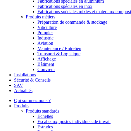
Fabrications spéciales en aluminium
Fabrications spéciales en inox
Fabrications spéciales mixtes et matériaux composi
Produits métiers
Préparation de commande & stockage
Viticulture
Pompier
Industrie
Aviation
Maintenance / Entretien
Transport & Logistique
Affichage
Bâtiment
Couvreur
Installations
Sécurité & Conseils
SAV
Actualités
Qui sommes-nous ?
Produits
Produits standards
Echelles
Escabeaux, postes individuels de travail
Estrades