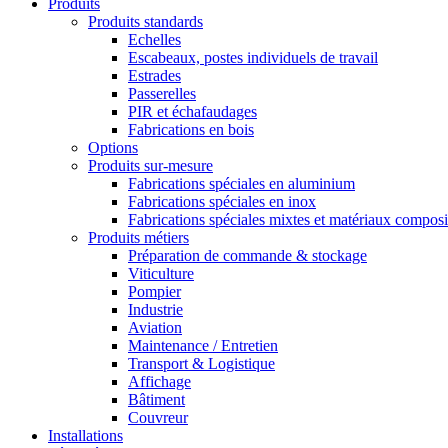
Produits
Produits standards
Echelles
Escabeaux, postes individuels de travail
Estrades
Passerelles
PIR et échafaudages
Fabrications en bois
Options
Produits sur-mesure
Fabrications spéciales en aluminium
Fabrications spéciales en inox
Fabrications spéciales mixtes et matériaux composi
Produits métiers
Préparation de commande & stockage
Viticulture
Pompier
Industrie
Aviation
Maintenance / Entretien
Transport & Logistique
Affichage
Bâtiment
Couvreur
Installations