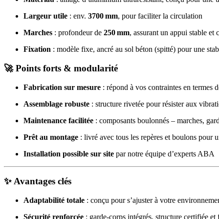
Largeur utile
: env.
3700 mm
, pour faciliter la circulation
Marches
: profondeur de
250 mm
, assurant un appui stable et 
Fixation
: modèle fixe, ancré au sol béton (spitté) pour une sta
🚀
Points forts & modularité
Fabrication sur mesure
: répond à vos contraintes en termes de
Assemblage robuste
: structure rivetée pour résister aux vibrat
Maintenance facilitée
: composants boulonnés – marches, garde
Prêt au montage
: livré avec tous les repères et boulons pour u
Installation possible sur site
par notre équipe d’experts ABA
✨
Avantages clés
Adaptabilité totale
: conçu pour s’ajuster à votre environnemen
Sécurité renforcée
: garde-corps intégrés, structure certifiée et 