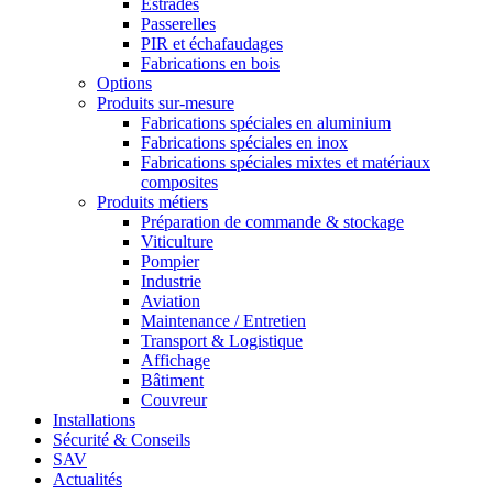
Estrades
Passerelles
PIR et échafaudages
Fabrications en bois
Options
Produits sur-mesure
Fabrications spéciales en aluminium
Fabrications spéciales en inox
Fabrications spéciales mixtes et matériaux
composites
Produits métiers
Préparation de commande & stockage
Viticulture
Pompier
Industrie
Aviation
Maintenance / Entretien
Transport & Logistique
Affichage
Bâtiment
Couvreur
Installations
Sécurité & Conseils
SAV
Actualités