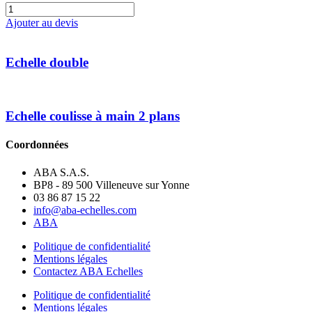
quantité
de
Ajouter au devis
Echelle
transformable
2
Echelle double
plans
-
PRATICABA
Echelle coulisse à main 2 plans
Coordonnées
ABA S.A.S.
BP8 - 89 500 Villeneuve sur Yonne
03 86 87 15 22
info@aba-echelles.com
ABA
Politique de confidentialité
Mentions légales
Contactez ABA Echelles
Politique de confidentialité
Mentions légales