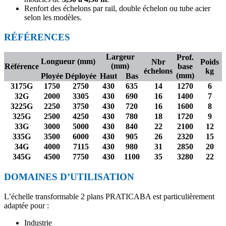
Renfort des échelons par rail, double échelon ou tube acier
selon les modèles.
RÉFÉRENCES
Largeur
Prof.
Longueur (mm)
Nbr
Poids
(mm)
Référence
base
échelons
kg
(mm)
Ployée
Déployée
Haut
Bas
3175G
1750
2750
430
635
14
1270
6
32G
2000
3305
430
690
16
1400
7
3225G
2250
3750
430
720
16
1600
8
325G
2500
4250
430
780
18
1720
9
33G
3000
5000
430
840
22
2100
12
335G
3500
6000
430
905
26
2320
15
34G
4000
7115
430
980
31
2850
20
345G
4500
7750
430
1100
35
3280
22
DOMAINES D’UTILISATION
L’échelle transformable 2 plans PRATICABA est particulièrement
adaptée pour :
Industrie