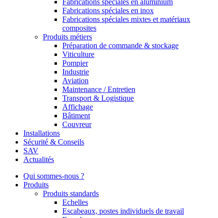
Fabrications spéciales en aluminium
Fabrications spéciales en inox
Fabrications spéciales mixtes et matériaux
composites
Produits métiers
Préparation de commande & stockage
Viticulture
Pompier
Industrie
Aviation
Maintenance / Entretien
Transport & Logistique
Affichage
Bâtiment
Couvreur
Installations
Sécurité & Conseils
SAV
Actualités
Qui sommes-nous ?
Produits
Produits standards
Echelles
Escabeaux, postes individuels de travail