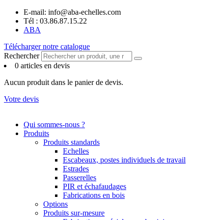
Panneau de gestion des cookies
Aller
E-mail: info@aba-echelles.com
au
Tél : 03.86.87.15.22
contenu
ABA
Télécharger notre catalogue
Rechercher
0 articles en devis
Aucun produit dans le panier de devis.
Votre devis
Qui sommes-nous ?
Produits
Produits standards
Echelles
Escabeaux, postes individuels de travail
Estrades
Passerelles
PIR et échafaudages
Fabrications en bois
Options
Produits sur-mesure