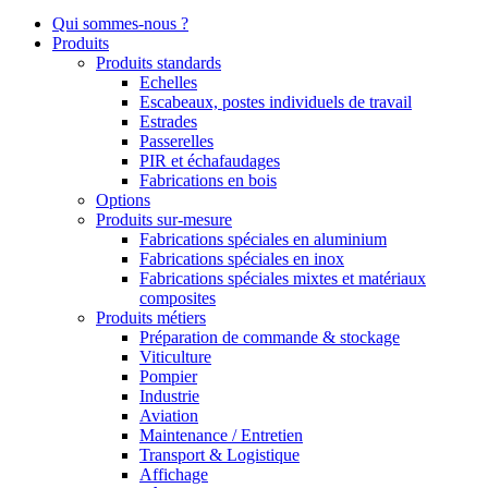
Qui sommes-nous ?
Produits
Produits standards
Echelles
Escabeaux, postes individuels de travail
Estrades
Passerelles
PIR et échafaudages
Fabrications en bois
Options
Produits sur-mesure
Fabrications spéciales en aluminium
Fabrications spéciales en inox
Fabrications spéciales mixtes et matériaux
composites
Produits métiers
Préparation de commande & stockage
Viticulture
Pompier
Industrie
Aviation
Maintenance / Entretien
Transport & Logistique
Affichage